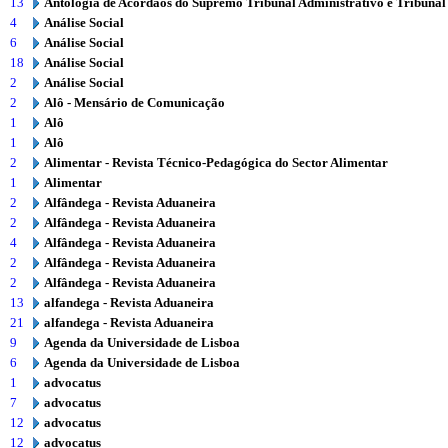
13
Antologia de Acórdãos do Supremo Tribunal Administrativo e Tribunal
4
Análise Social
6
Análise Social
18
Análise Social
2
Análise Social
2
Alô - Mensário de Comunicação
1
Alô
1
Alô
2
Alimentar - Revista Técnico-Pedagógica do Sector Alimentar
1
Alimentar
2
Alfândega - Revista Aduaneira
2
Alfândega - Revista Aduaneira
4
Alfândega - Revista Aduaneira
2
Alfândega - Revista Aduaneira
2
Alfândega - Revista Aduaneira
13
alfandega - Revista Aduaneira
21
alfandega - Revista Aduaneira
9
Agenda da Universidade de Lisboa
6
Agenda da Universidade de Lisboa
1
advocatus
7
advocatus
12
advocatus
12
advocatus