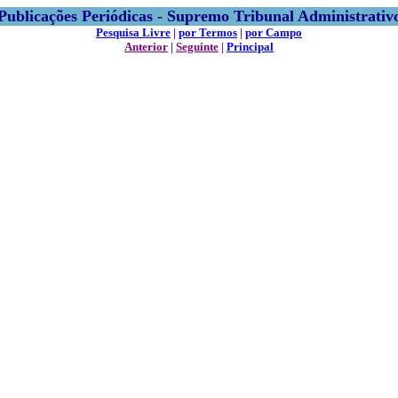
Publicações Periódicas - Supremo Tribunal Administrativ
Pesquisa Livre
|
por Termos
|
por Campo
Anterior
|
Seguinte
|
Principal