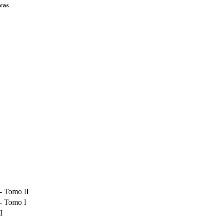
scas
- Tomo II
- Tomo I
I