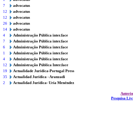
7
advocatus
12
advocatus
12
advocatus
26
advocatus
14
advocatus
4
Administração Pública inter.face
7
Administração Pública inter.face
6
Administração Pública inter.face
1
Administração Pública inter.face
4
Administração Pública inter.face
12
Administração Pública Inter.face
19
Actualidade Jurídica-Portugal Press
35
Actualidad Jurídica - Aranzadi
2
Actualidad Jurídica- Uría Menéndez
Anteri
Pesquisa Liv