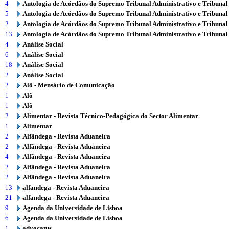
4
Antologia de Acórdãos do Supremo Tribunal Administrativo e Tribunal
5
Antologia de Acórdãos do Supremo Tribunal Administrativo e Tribunal
2
Antologia de Acórdãos do Supremo Tribunal Administrativo e Tribunal
13
Antologia de Acórdãos do Supremo Tribunal Administrativo e Tribunal
4
Análise Social
6
Análise Social
18
Análise Social
2
Análise Social
2
Alô - Mensário de Comunicação
1
Alô
1
Alô
2
Alimentar - Revista Técnico-Pedagógica do Sector Alimentar
1
Alimentar
2
Alfândega - Revista Aduaneira
2
Alfândega - Revista Aduaneira
4
Alfândega - Revista Aduaneira
2
Alfândega - Revista Aduaneira
2
Alfândega - Revista Aduaneira
13
alfandega - Revista Aduaneira
21
alfandega - Revista Aduaneira
9
Agenda da Universidade de Lisboa
6
Agenda da Universidade de Lisboa
1
advocatus