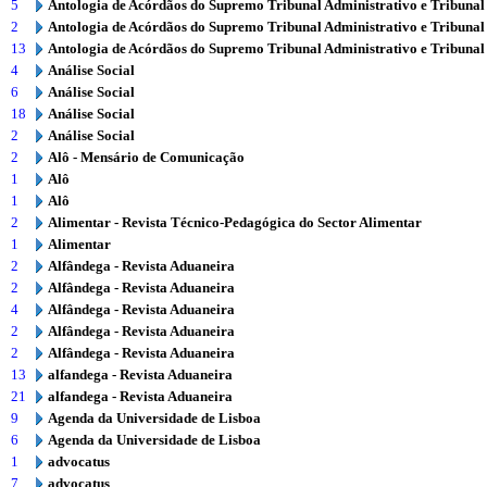
5
Antologia de Acórdãos do Supremo Tribunal Administrativo e Tribunal
2
Antologia de Acórdãos do Supremo Tribunal Administrativo e Tribunal
13
Antologia de Acórdãos do Supremo Tribunal Administrativo e Tribunal
4
Análise Social
6
Análise Social
18
Análise Social
2
Análise Social
2
Alô - Mensário de Comunicação
1
Alô
1
Alô
2
Alimentar - Revista Técnico-Pedagógica do Sector Alimentar
1
Alimentar
2
Alfândega - Revista Aduaneira
2
Alfândega - Revista Aduaneira
4
Alfândega - Revista Aduaneira
2
Alfândega - Revista Aduaneira
2
Alfândega - Revista Aduaneira
13
alfandega - Revista Aduaneira
21
alfandega - Revista Aduaneira
9
Agenda da Universidade de Lisboa
6
Agenda da Universidade de Lisboa
1
advocatus
7
advocatus