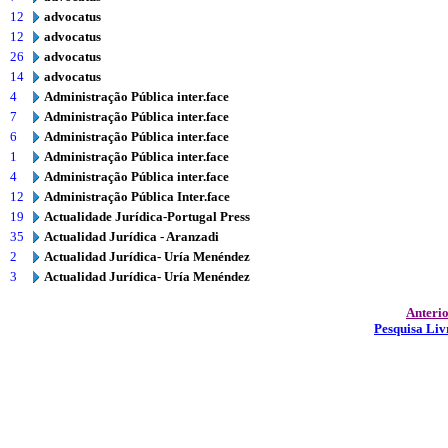
12
advocatus
12
advocatus
26
advocatus
14
advocatus
4
Administração Pública inter.face
7
Administração Pública inter.face
6
Administração Pública inter.face
1
Administração Pública inter.face
4
Administração Pública inter.face
12
Administração Pública Inter.face
19
Actualidade Jurídica-Portugal Press
35
Actualidad Jurídica - Aranzadi
2
Actualidad Jurídica- Uría Menéndez
3
Actualidad Jurídica- Uría Menéndez
Anteri
Pesquisa Liv