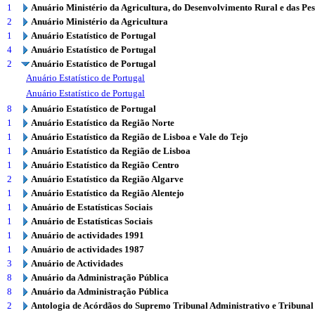
1
Anuário Ministério da Agricultura, do Desenvolvimento Rural e das Pe
2
Anuário Ministério da Agricultura
1
Anuário Estatístico de Portugal
4
Anuário Estatístico de Portugal
2
Anuário Estatístico de Portugal
Anuário Estatístico de Portugal
Anuário Estatístico de Portugal
8
Anuário Estatístico de Portugal
1
Anuário Estatístico da Região Norte
1
Anuário Estatístico da Região de Lisboa e Vale do Tejo
1
Anuário Estatístico da Região de Lisboa
1
Anuário Estatístico da Região Centro
2
Anuário Estatístico da Região Algarve
1
Anuário Estatístico da Região Alentejo
1
Anuário de Estatísticas Sociais
1
Anuário de Estatísticas Sociais
1
Anuário de actividades 1991
1
Anuário de actividades 1987
3
Anuário de Actividades
8
Anuário da Administração Pública
8
Anuário da Administração Pública
2
Antologia de Acórdãos do Supremo Tribunal Administrativo e Tribunal