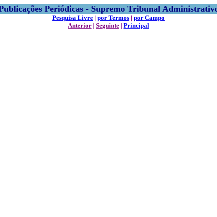
Publicações Periódicas - Supremo Tribunal Administrativ
Pesquisa Livre
|
por Termos
|
por Campo
Anterior
|
Seguinte
|
Principal