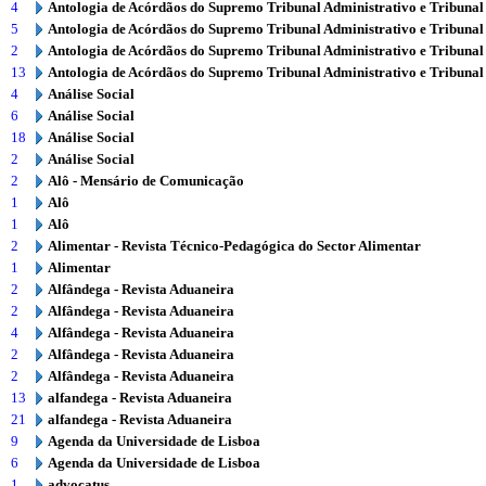
4
Antologia de Acórdãos do Supremo Tribunal Administrativo e Tribunal
5
Antologia de Acórdãos do Supremo Tribunal Administrativo e Tribunal
2
Antologia de Acórdãos do Supremo Tribunal Administrativo e Tribunal
13
Antologia de Acórdãos do Supremo Tribunal Administrativo e Tribunal
4
Análise Social
6
Análise Social
18
Análise Social
2
Análise Social
2
Alô - Mensário de Comunicação
1
Alô
1
Alô
2
Alimentar - Revista Técnico-Pedagógica do Sector Alimentar
1
Alimentar
2
Alfândega - Revista Aduaneira
2
Alfândega - Revista Aduaneira
4
Alfândega - Revista Aduaneira
2
Alfândega - Revista Aduaneira
2
Alfândega - Revista Aduaneira
13
alfandega - Revista Aduaneira
21
alfandega - Revista Aduaneira
9
Agenda da Universidade de Lisboa
6
Agenda da Universidade de Lisboa
1
advocatus