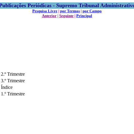
Publicações Periódicas - Supremo Tribunal Administrativ
Pesquisa Livre
|
por Termos
|
por Campo
Anterior
|
Seguinte
|
Principal
2.º Trimestre
3.º Trimestre
Índice
1.º Trimestre