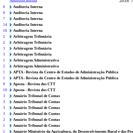
Auditoria Interna
2018
6
Auditoria Interna
6
Auditoria Interna
7
Auditoria Interna
14
Auditoria Interna
16
Auditoria Interna
2
Arbitragem Tributária
2
Arbitragem Tributária
3
Arbitragem Tributária
3
Arbitragem Tributária
1
Arbitragem Administrativa
2
Arbitragem Administrativa
1
APTA - Revista do Centro de Estudos de Administração Pública
1
APTA - Revista do Centro de Estudos de Administração Pública
9
Aposta - Revista dos CTT
10
Aposta - Revista dos CTT
3
Anuário Tribunal de Contas
3
Anuário Tribunal de Contas
3
Anuário Tribunal de Contas
3
Anuário Tribunal de Contas
2
Anuário Tribunal de Contas
1
Anuário Tribunal de Contas
1
Anuário Ministério da Agricultura, do Desenvolvimento Rural e das Pe