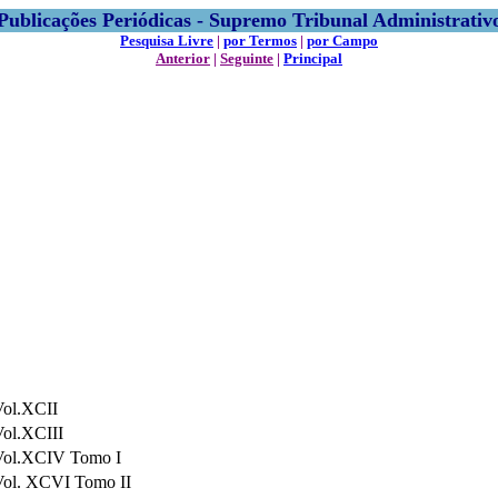
Publicações Periódicas - Supremo Tribunal Administrativ
Pesquisa Livre
|
por Termos
|
por Campo
Anterior
|
Seguinte
|
Principal
Vol.XCII
Vol.XCIII
Vol.XCIV Tomo I
Vol. XCVI Tomo II