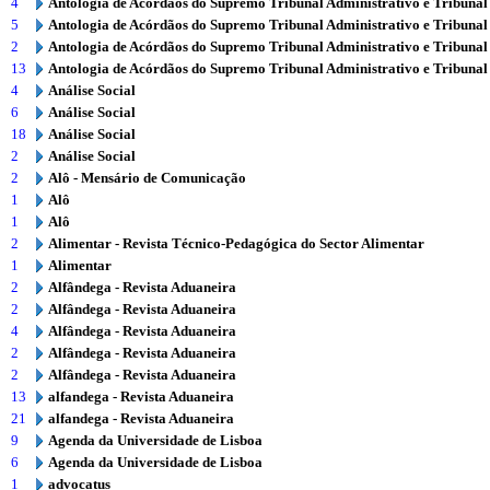
4
Antologia de Acórdãos do Supremo Tribunal Administrativo e Tribunal
5
Antologia de Acórdãos do Supremo Tribunal Administrativo e Tribunal
2
Antologia de Acórdãos do Supremo Tribunal Administrativo e Tribunal
13
Antologia de Acórdãos do Supremo Tribunal Administrativo e Tribunal
4
Análise Social
6
Análise Social
18
Análise Social
2
Análise Social
2
Alô - Mensário de Comunicação
1
Alô
1
Alô
2
Alimentar - Revista Técnico-Pedagógica do Sector Alimentar
1
Alimentar
2
Alfândega - Revista Aduaneira
2
Alfândega - Revista Aduaneira
4
Alfândega - Revista Aduaneira
2
Alfândega - Revista Aduaneira
2
Alfândega - Revista Aduaneira
13
alfandega - Revista Aduaneira
21
alfandega - Revista Aduaneira
9
Agenda da Universidade de Lisboa
6
Agenda da Universidade de Lisboa
1
advocatus