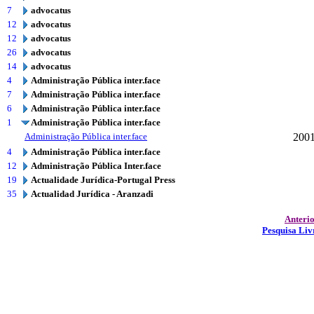
7
advocatus
12
advocatus
12
advocatus
26
advocatus
14
advocatus
4
Administração Pública inter.face
7
Administração Pública inter.face
6
Administração Pública inter.face
1
Administração Pública inter.face
Administração Pública inter.face
200
4
Administração Pública inter.face
12
Administração Pública Inter.face
19
Actualidade Jurídica-Portugal Press
35
Actualidad Jurídica - Aranzadi
Anteri
Pesquisa Liv