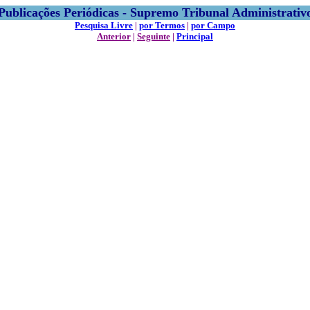
Publicações Periódicas - Supremo Tribunal Administrativ
Pesquisa Livre
|
por Termos
|
por Campo
Anterior
|
Seguinte
|
Principal