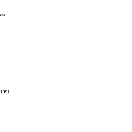
scas
-1991