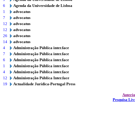
6
Agenda da Universidade de Lisboa
1
advocatus
7
advocatus
12
advocatus
12
advocatus
26
advocatus
14
advocatus
4
Administração Pública inter.face
7
Administração Pública inter.face
6
Administração Pública inter.face
1
Administração Pública inter.face
4
Administração Pública inter.face
12
Administração Pública Inter.face
19
Actualidade Jurídica-Portugal Press
Anteri
Pesquisa Liv