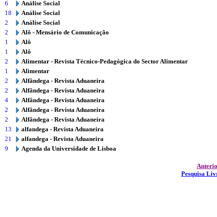
6
Análise Social
18
Análise Social
2
Análise Social
2
Alô - Mensário de Comunicação
1
Alô
1
Alô
2
Alimentar - Revista Técnico-Pedagógica do Sector Alimentar
1
Alimentar
2
Alfândega - Revista Aduaneira
2
Alfândega - Revista Aduaneira
4
Alfândega - Revista Aduaneira
2
Alfândega - Revista Aduaneira
2
Alfândega - Revista Aduaneira
13
alfandega - Revista Aduaneira
21
alfandega - Revista Aduaneira
9
Agenda da Universidade de Lisboa
Anteri
Pesquisa Liv