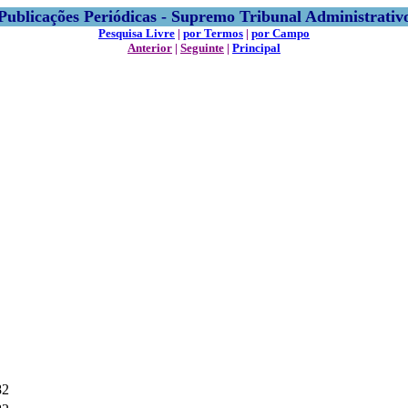
Publicações Periódicas - Supremo Tribunal Administrativ
Pesquisa Livre
|
por Termos
|
por Campo
Anterior
|
Seguinte
|
Principal
82