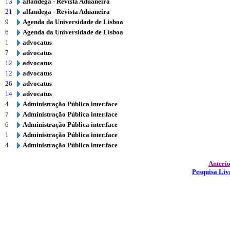
13
alfandega - Revista Aduaneira
21
alfandega - Revista Aduaneira
9
Agenda da Universidade de Lisboa
6
Agenda da Universidade de Lisboa
1
advocatus
7
advocatus
12
advocatus
12
advocatus
26
advocatus
14
advocatus
4
Administração Pública inter.face
7
Administração Pública inter.face
6
Administração Pública inter.face
1
Administração Pública inter.face
4
Administração Pública inter.face
Anteri
Pesquisa Liv