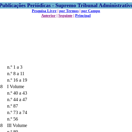
Publicações Periódicas - Supremo Tribunal Administrativ
Pesquisa Livre
|
por Termos
|
por Campo
Anterior
|
Seguinte
|
Principal
n.º 1 a 3
n.º 8 a 11
n.º 16 a 19
48
I Volume
n.º 40 a 43
n.º 44 a 47
n.º 87
n.º 73 a 74
n.º 56
48
III Volume
n.º 89