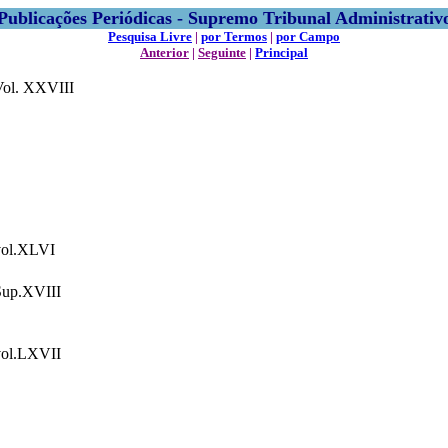
Publicações Periódicas - Supremo Tribunal Administrativ
Pesquisa Livre
|
por Termos
|
por Campo
Anterior
|
Seguinte
|
Principal
Vol. XXVIII
vol.XLVI
Sup.XVIII
vol.LXVII