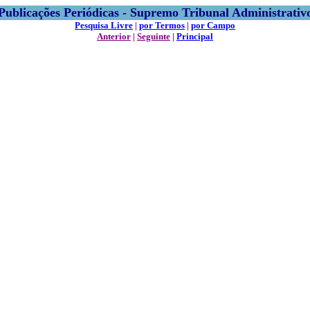
Publicações Periódicas - Supremo Tribunal Administrativ
Pesquisa Livre
|
por Termos
|
por Campo
Anterior
|
Seguinte
|
Principal