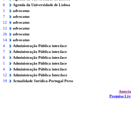
6
Agenda da Universidade de Lisboa
1
advocatus
7
advocatus
12
advocatus
12
advocatus
26
advocatus
14
advocatus
4
Administração Pública inter.face
7
Administração Pública inter.face
6
Administração Pública inter.face
1
Administração Pública inter.face
4
Administração Pública inter.face
12
Administração Pública Inter.face
19
Actualidade Jurídica-Portugal Press
Anteri
Pesquisa Liv