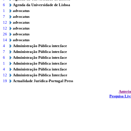
6
Agenda da Universidade de Lisboa
1
advocatus
7
advocatus
12
advocatus
12
advocatus
26
advocatus
14
advocatus
4
Administração Pública inter.face
7
Administração Pública inter.face
6
Administração Pública inter.face
1
Administração Pública inter.face
4
Administração Pública inter.face
12
Administração Pública Inter.face
19
Actualidade Jurídica-Portugal Press
Anteri
Pesquisa Liv