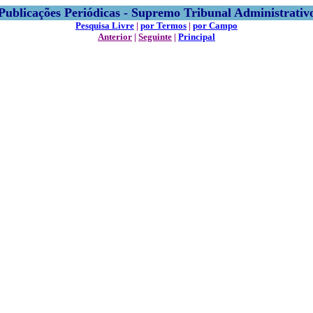
Publicações Periódicas - Supremo Tribunal Administrativ
Pesquisa Livre
|
por Termos
|
por Campo
Anterior
|
Seguinte
|
Principal