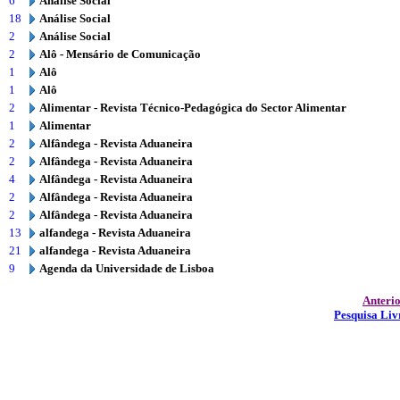
6
Análise Social
18
Análise Social
2
Análise Social
2
Alô - Mensário de Comunicação
1
Alô
1
Alô
2
Alimentar - Revista Técnico-Pedagógica do Sector Alimentar
1
Alimentar
2
Alfândega - Revista Aduaneira
2
Alfândega - Revista Aduaneira
4
Alfândega - Revista Aduaneira
2
Alfândega - Revista Aduaneira
2
Alfândega - Revista Aduaneira
13
alfandega - Revista Aduaneira
21
alfandega - Revista Aduaneira
9
Agenda da Universidade de Lisboa
Anteri
Pesquisa Liv