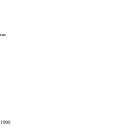
scas
-1990