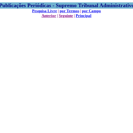
Publicações Periódicas - Supremo Tribunal Administrativ
Pesquisa Livre
|
por Termos
|
por Campo
Anterior
|
Seguinte
|
Principal