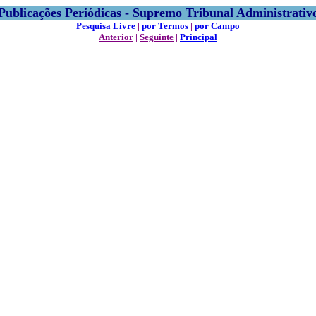
Publicações Periódicas - Supremo Tribunal Administrativ
Pesquisa Livre
|
por Termos
|
por Campo
Anterior
|
Seguinte
|
Principal