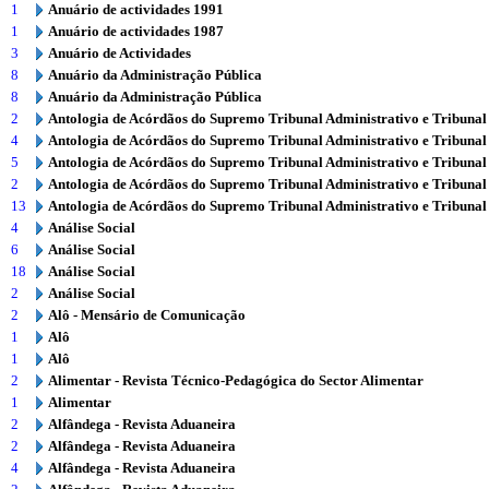
1
Anuário de actividades 1991
1
Anuário de actividades 1987
3
Anuário de Actividades
8
Anuário da Administração Pública
8
Anuário da Administração Pública
2
Antologia de Acórdãos do Supremo Tribunal Administrativo e Tribunal
4
Antologia de Acórdãos do Supremo Tribunal Administrativo e Tribunal
5
Antologia de Acórdãos do Supremo Tribunal Administrativo e Tribunal
2
Antologia de Acórdãos do Supremo Tribunal Administrativo e Tribunal
13
Antologia de Acórdãos do Supremo Tribunal Administrativo e Tribunal
4
Análise Social
6
Análise Social
18
Análise Social
2
Análise Social
2
Alô - Mensário de Comunicação
1
Alô
1
Alô
2
Alimentar - Revista Técnico-Pedagógica do Sector Alimentar
1
Alimentar
2
Alfândega - Revista Aduaneira
2
Alfândega - Revista Aduaneira
4
Alfândega - Revista Aduaneira