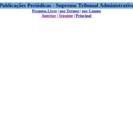
Publicações Periódicas - Supremo Tribunal Administrativ
Pesquisa Livre
|
por Termos
|
por Campo
Anterior
|
Seguinte
|
Principal