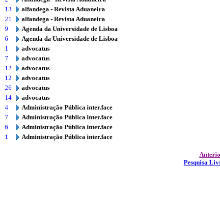
13
alfandega - Revista Aduaneira
21
alfandega - Revista Aduaneira
9
Agenda da Universidade de Lisboa
6
Agenda da Universidade de Lisboa
1
advocatus
7
advocatus
12
advocatus
12
advocatus
26
advocatus
14
advocatus
4
Administração Pública inter.face
7
Administração Pública inter.face
6
Administração Pública inter.face
1
Administração Pública inter.face
Anteri
Pesquisa Liv