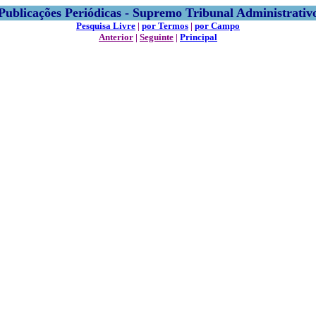
Publicações Periódicas - Supremo Tribunal Administrativ
Pesquisa Livre
|
por Termos
|
por Campo
Anterior
|
Seguinte
|
Principal