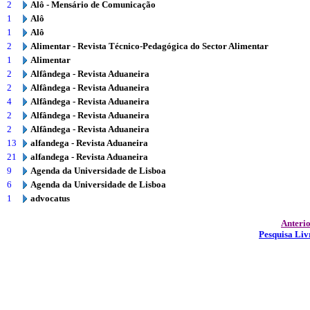
2
Alô - Mensário de Comunicação
1
Alô
1
Alô
2
Alimentar - Revista Técnico-Pedagógica do Sector Alimentar
1
Alimentar
2
Alfândega - Revista Aduaneira
2
Alfândega - Revista Aduaneira
4
Alfândega - Revista Aduaneira
2
Alfândega - Revista Aduaneira
2
Alfândega - Revista Aduaneira
13
alfandega - Revista Aduaneira
21
alfandega - Revista Aduaneira
9
Agenda da Universidade de Lisboa
6
Agenda da Universidade de Lisboa
1
advocatus
Anteri
Pesquisa Liv