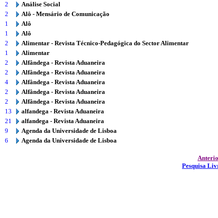
2
Análise Social
2
Alô - Mensário de Comunicação
1
Alô
1
Alô
2
Alimentar - Revista Técnico-Pedagógica do Sector Alimentar
1
Alimentar
2
Alfândega - Revista Aduaneira
2
Alfândega - Revista Aduaneira
4
Alfândega - Revista Aduaneira
2
Alfândega - Revista Aduaneira
2
Alfândega - Revista Aduaneira
13
alfandega - Revista Aduaneira
21
alfandega - Revista Aduaneira
9
Agenda da Universidade de Lisboa
6
Agenda da Universidade de Lisboa
Anteri
Pesquisa Liv