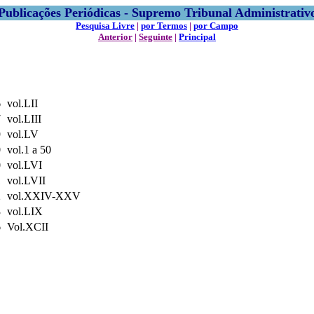
Publicações Periódicas - Supremo Tribunal Administrativ
Pesquisa Livre
|
por Termos
|
por Campo
Anterior
|
Seguinte
|
Principal
6
vol.LII
7
vol.LIII
9
vol.LV
0
vol.1 a 50
0
vol.LVI
1
vol.LVII
2
vol.XXIV-XXV
3
vol.LIX
6
Vol.XCII