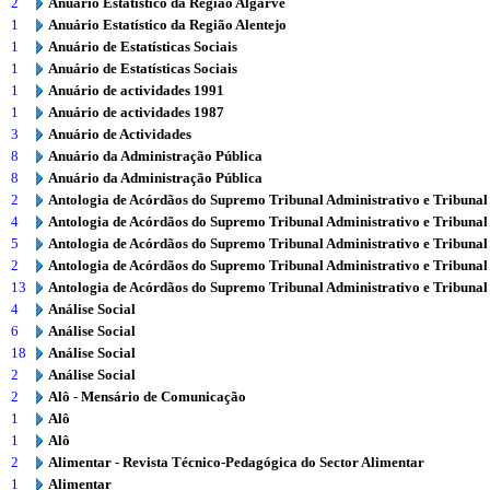
2
Anuário Estatístico da Região Algarve
1
Anuário Estatístico da Região Alentejo
1
Anuário de Estatísticas Sociais
1
Anuário de Estatísticas Sociais
1
Anuário de actividades 1991
1
Anuário de actividades 1987
3
Anuário de Actividades
8
Anuário da Administração Pública
8
Anuário da Administração Pública
2
Antologia de Acórdãos do Supremo Tribunal Administrativo e Tribunal
4
Antologia de Acórdãos do Supremo Tribunal Administrativo e Tribunal
5
Antologia de Acórdãos do Supremo Tribunal Administrativo e Tribunal
2
Antologia de Acórdãos do Supremo Tribunal Administrativo e Tribunal
13
Antologia de Acórdãos do Supremo Tribunal Administrativo e Tribunal
4
Análise Social
6
Análise Social
18
Análise Social
2
Análise Social
2
Alô - Mensário de Comunicação
1
Alô
1
Alô
2
Alimentar - Revista Técnico-Pedagógica do Sector Alimentar
1
Alimentar