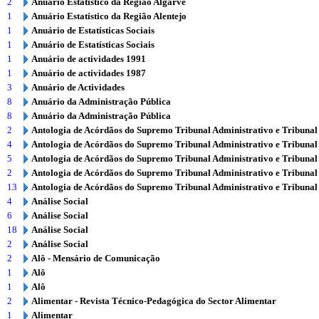
2
Anuário Estatístico da Região Algarve
1
Anuário Estatístico da Região Alentejo
1
Anuário de Estatísticas Sociais
1
Anuário de Estatísticas Sociais
1
Anuário de actividades 1991
1
Anuário de actividades 1987
3
Anuário de Actividades
8
Anuário da Administração Pública
8
Anuário da Administração Pública
2
Antologia de Acórdãos do Supremo Tribunal Administrativo e Tribunal
4
Antologia de Acórdãos do Supremo Tribunal Administrativo e Tribunal
5
Antologia de Acórdãos do Supremo Tribunal Administrativo e Tribunal
2
Antologia de Acórdãos do Supremo Tribunal Administrativo e Tribunal
13
Antologia de Acórdãos do Supremo Tribunal Administrativo e Tribunal
4
Análise Social
6
Análise Social
18
Análise Social
2
Análise Social
2
Alô - Mensário de Comunicação
1
Alô
1
Alô
2
Alimentar - Revista Técnico-Pedagógica do Sector Alimentar
1
Alimentar