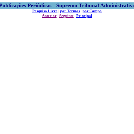
Publicações Periódicas - Supremo Tribunal Administrativ
Pesquisa Livre
|
por Termos
|
por Campo
Anterior
|
Seguinte
|
Principal