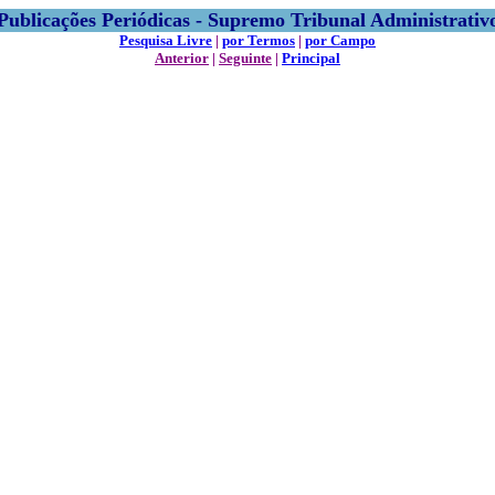
Publicações Periódicas - Supremo Tribunal Administrativ
Pesquisa Livre
|
por Termos
|
por Campo
Anterior
|
Seguinte
|
Principal