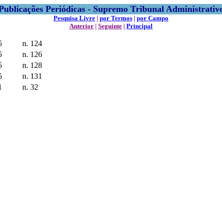
Publicações Periódicas - Supremo Tribunal Administrativ
Pesquisa Livre
|
por Termos
|
por Campo
Anterior
|
Seguinte
|
Principal
5
n. 124
5
n. 126
5
n. 128
5
n. 131
1
n. 32