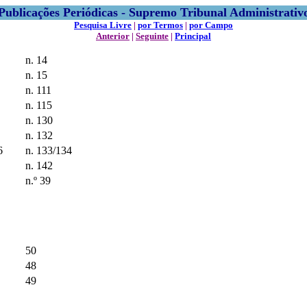
Publicações Periódicas - Supremo Tribunal Administrativ
Pesquisa Livre
|
por Termos
|
por Campo
Anterior
|
Seguinte
|
Principal
n. 14
n. 15
n. 111
n. 115
n. 130
n. 132
6
n. 133/134
n. 142
n.º 39
50
48
49