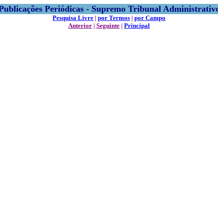
Publicações Periódicas - Supremo Tribunal Administrativ
Pesquisa Livre
|
por Termos
|
por Campo
Anterior
|
Seguinte
|
Principal