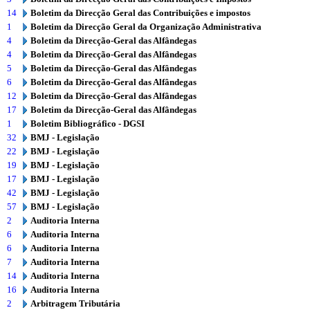
14
Boletim da Direcção Geral das Contribuições e impostos
1
Boletim da Direcção Geral da Organização Administrativa
4
Boletim da Direcção-Geral das Alfândegas
4
Boletim da Direcção-Geral das Alfândegas
5
Boletim da Direcção-Geral das Alfândegas
6
Boletim da Direcção-Geral das Alfândegas
12
Boletim da Direcção-Geral das Alfândegas
17
Boletim da Direcção-Geral das Alfândegas
1
Boletim Bibliográfico - DGSI
32
BMJ - Legislação
22
BMJ - Legislação
19
BMJ - Legislação
17
BMJ - Legislação
42
BMJ - Legislação
57
BMJ - Legislação
2
Auditoria Interna
6
Auditoria Interna
6
Auditoria Interna
7
Auditoria Interna
14
Auditoria Interna
16
Auditoria Interna
2
Arbitragem Tributária