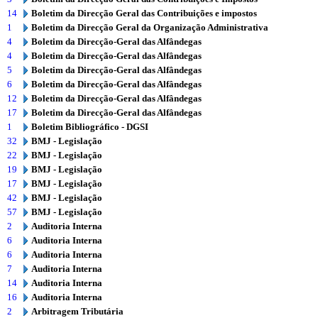
14
Boletim da Direcção Geral das Contribuições e impostos
1
Boletim da Direcção Geral da Organização Administrativa
4
Boletim da Direcção-Geral das Alfândegas
4
Boletim da Direcção-Geral das Alfândegas
5
Boletim da Direcção-Geral das Alfândegas
6
Boletim da Direcção-Geral das Alfândegas
12
Boletim da Direcção-Geral das Alfândegas
17
Boletim da Direcção-Geral das Alfândegas
1
Boletim Bibliográfico - DGSI
32
BMJ - Legislação
22
BMJ - Legislação
19
BMJ - Legislação
17
BMJ - Legislação
42
BMJ - Legislação
57
BMJ - Legislação
2
Auditoria Interna
6
Auditoria Interna
6
Auditoria Interna
7
Auditoria Interna
14
Auditoria Interna
16
Auditoria Interna
2
Arbitragem Tributária