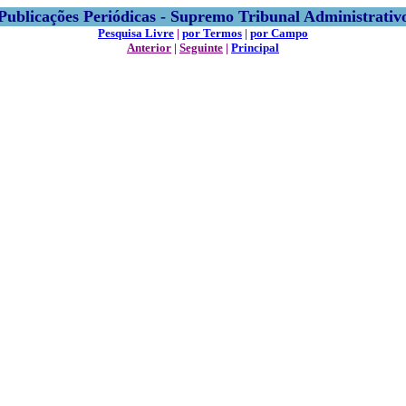
Publicações Periódicas - Supremo Tribunal Administrativ
Pesquisa Livre
|
por Termos
|
por Campo
Anterior
|
Seguinte
|
Principal