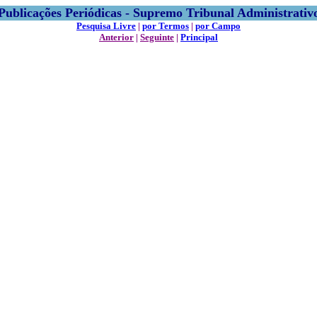
Publicações Periódicas - Supremo Tribunal Administrativ
Pesquisa Livre
|
por Termos
|
por Campo
Anterior
|
Seguinte
|
Principal