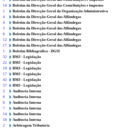
14
Boletim da Direcção Geral das Contribuições e impostos
1
Boletim da Direcção Geral da Organização Administrativa
4
Boletim da Direcção-Geral das Alfândegas
4
Boletim da Direcção-Geral das Alfândegas
5
Boletim da Direcção-Geral das Alfândegas
6
Boletim da Direcção-Geral das Alfândegas
12
Boletim da Direcção-Geral das Alfândegas
17
Boletim da Direcção-Geral das Alfândegas
1
Boletim Bibliográfico - DGSI
32
BMJ - Legislação
22
BMJ - Legislação
19
BMJ - Legislação
17
BMJ - Legislação
42
BMJ - Legislação
57
BMJ - Legislação
2
Auditoria Interna
6
Auditoria Interna
6
Auditoria Interna
7
Auditoria Interna
14
Auditoria Interna
16
Auditoria Interna
2
Arbitragem Tributária