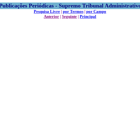
Publicações Periódicas - Supremo Tribunal Administrativ
Pesquisa Livre
|
por Termos
|
por Campo
Anterior
|
Seguinte
|
Principal