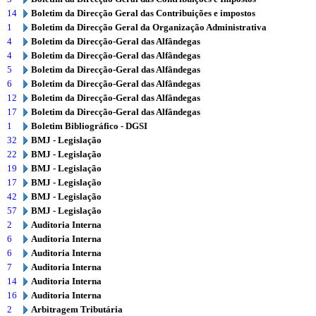
14
Boletim da Direcção Geral das Contribuições e impostos
1
Boletim da Direcção Geral da Organização Administrativa
4
Boletim da Direcção-Geral das Alfândegas
4
Boletim da Direcção-Geral das Alfândegas
5
Boletim da Direcção-Geral das Alfândegas
6
Boletim da Direcção-Geral das Alfândegas
12
Boletim da Direcção-Geral das Alfândegas
17
Boletim da Direcção-Geral das Alfândegas
1
Boletim Bibliográfico - DGSI
32
BMJ - Legislação
22
BMJ - Legislação
19
BMJ - Legislação
17
BMJ - Legislação
42
BMJ - Legislação
57
BMJ - Legislação
2
Auditoria Interna
6
Auditoria Interna
6
Auditoria Interna
7
Auditoria Interna
14
Auditoria Interna
16
Auditoria Interna
2
Arbitragem Tributária