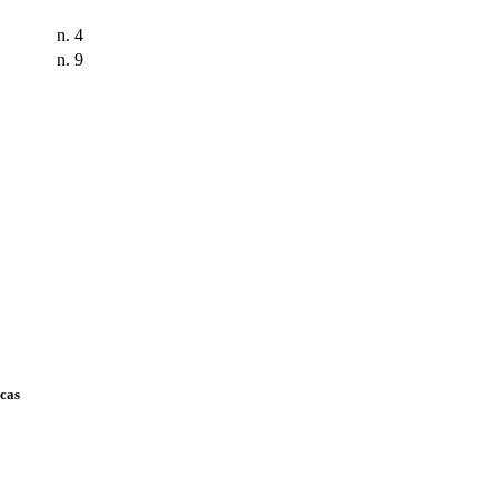
n. 4
n. 9
scas