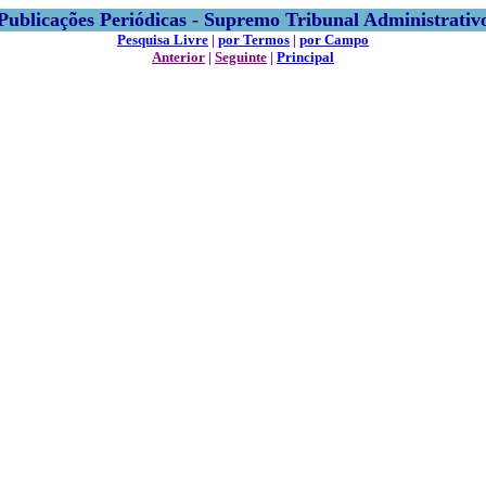
Publicações Periódicas - Supremo Tribunal Administrativ
Pesquisa Livre
|
por Termos
|
por Campo
Anterior
|
Seguinte
|
Principal