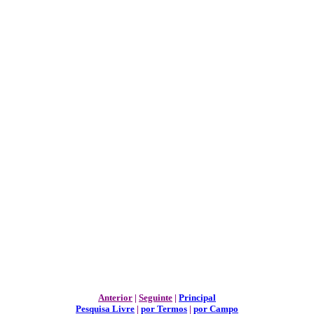
Anterior
|
Seguinte
|
Principal
Pesquisa Livre
|
por Termos
|
por Campo