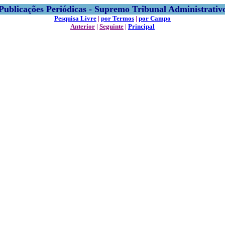
Publicações Periódicas - Supremo Tribunal Administrativ
Pesquisa Livre
|
por Termos
|
por Campo
Anterior
|
Seguinte
|
Principal