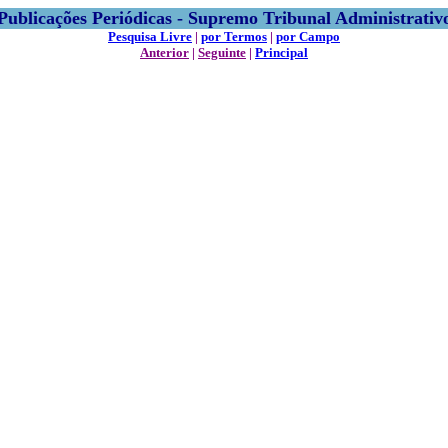
Publicações Periódicas - Supremo Tribunal Administrativ
Pesquisa Livre
|
por Termos
|
por Campo
Anterior
|
Seguinte
|
Principal