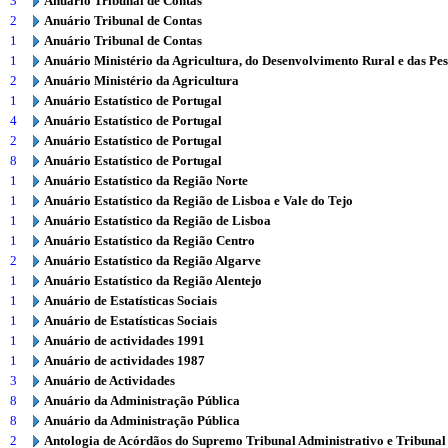
3
Anuário Tribunal de Contas
2
Anuário Tribunal de Contas
1
Anuário Tribunal de Contas
1
Anuário Ministério da Agricultura, do Desenvolvimento Rural e das Pe
2
Anuário Ministério da Agricultura
1
Anuário Estatístico de Portugal
4
Anuário Estatístico de Portugal
2
Anuário Estatístico de Portugal
8
Anuário Estatístico de Portugal
1
Anuário Estatístico da Região Norte
1
Anuário Estatístico da Região de Lisboa e Vale do Tejo
1
Anuário Estatístico da Região de Lisboa
1
Anuário Estatístico da Região Centro
2
Anuário Estatístico da Região Algarve
1
Anuário Estatístico da Região Alentejo
1
Anuário de Estatísticas Sociais
1
Anuário de Estatísticas Sociais
1
Anuário de actividades 1991
1
Anuário de actividades 1987
3
Anuário de Actividades
8
Anuário da Administração Pública
8
Anuário da Administração Pública
2
Antologia de Acórdãos do Supremo Tribunal Administrativo e Tribunal