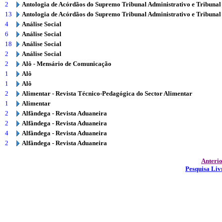
2
Antologia de Acórdãos do Supremo Tribunal Administrativo e Tribunal
13
Antologia de Acórdãos do Supremo Tribunal Administrativo e Tribunal
4
Análise Social
6
Análise Social
18
Análise Social
2
Análise Social
2
Alô - Mensário de Comunicação
1
Alô
1
Alô
2
Alimentar - Revista Técnico-Pedagógica do Sector Alimentar
1
Alimentar
2
Alfândega - Revista Aduaneira
2
Alfândega - Revista Aduaneira
4
Alfândega - Revista Aduaneira
2
Alfândega - Revista Aduaneira
Anteri
Pesquisa Liv