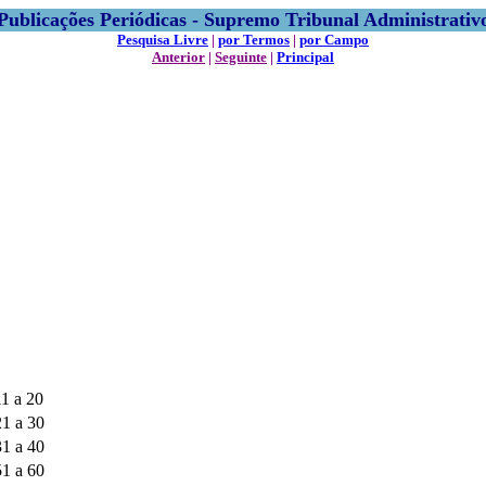
Publicações Periódicas - Supremo Tribunal Administrativ
Pesquisa Livre
|
por Termos
|
por Campo
Anterior
|
Seguinte
|
Principal
11 a 20
21 a 30
31 a 40
51 a 60