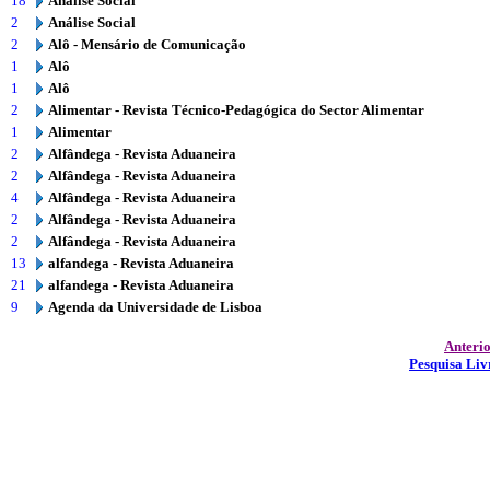
18
Análise Social
2
Análise Social
2
Alô - Mensário de Comunicação
1
Alô
1
Alô
2
Alimentar - Revista Técnico-Pedagógica do Sector Alimentar
1
Alimentar
2
Alfândega - Revista Aduaneira
2
Alfândega - Revista Aduaneira
4
Alfândega - Revista Aduaneira
2
Alfândega - Revista Aduaneira
2
Alfândega - Revista Aduaneira
13
alfandega - Revista Aduaneira
21
alfandega - Revista Aduaneira
9
Agenda da Universidade de Lisboa
Anteri
Pesquisa Liv