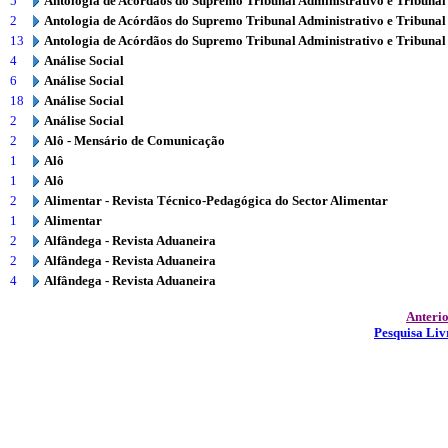
5
Antologia de Acórdãos do Supremo Tribunal Administrativo e Tribunal
2
Antologia de Acórdãos do Supremo Tribunal Administrativo e Tribunal
13
Antologia de Acórdãos do Supremo Tribunal Administrativo e Tribunal
4
Análise Social
6
Análise Social
18
Análise Social
2
Análise Social
2
Alô - Mensário de Comunicação
1
Alô
1
Alô
2
Alimentar - Revista Técnico-Pedagógica do Sector Alimentar
1
Alimentar
2
Alfândega - Revista Aduaneira
2
Alfândega - Revista Aduaneira
4
Alfândega - Revista Aduaneira
Anteri
Pesquisa Liv