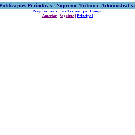
Publicações Periódicas - Supremo Tribunal Administrativ
Pesquisa Livre
|
por Termos
|
por Campo
Anterior
|
Seguinte
|
Principal