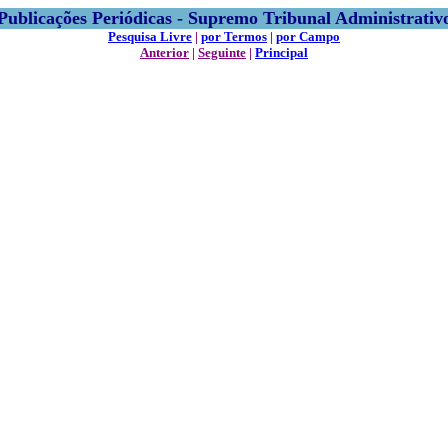
Publicações Periódicas - Supremo Tribunal Administrativ
Pesquisa Livre
|
por Termos
|
por Campo
Anterior
|
Seguinte
|
Principal