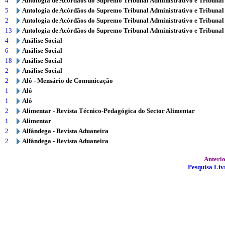
4
Antologia de Acórdãos do Supremo Tribunal Administrativo e Tribunal
5
Antologia de Acórdãos do Supremo Tribunal Administrativo e Tribunal
2
Antologia de Acórdãos do Supremo Tribunal Administrativo e Tribunal
13
Antologia de Acórdãos do Supremo Tribunal Administrativo e Tribunal
4
Análise Social
6
Análise Social
18
Análise Social
2
Análise Social
2
Alô - Mensário de Comunicação
1
Alô
1
Alô
2
Alimentar - Revista Técnico-Pedagógica do Sector Alimentar
1
Alimentar
2
Alfândega - Revista Aduaneira
2
Alfândega - Revista Aduaneira
Anteri
Pesquisa Liv