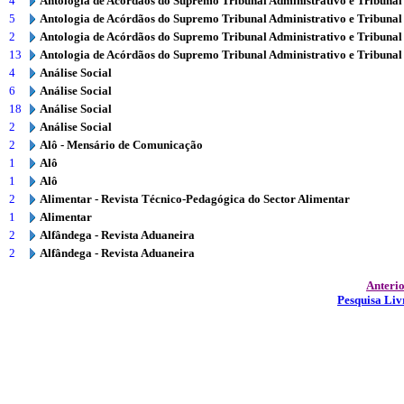
4
Antologia de Acórdãos do Supremo Tribunal Administrativo e Tribunal
5
Antologia de Acórdãos do Supremo Tribunal Administrativo e Tribunal
2
Antologia de Acórdãos do Supremo Tribunal Administrativo e Tribunal
13
Antologia de Acórdãos do Supremo Tribunal Administrativo e Tribunal
4
Análise Social
6
Análise Social
18
Análise Social
2
Análise Social
2
Alô - Mensário de Comunicação
1
Alô
1
Alô
2
Alimentar - Revista Técnico-Pedagógica do Sector Alimentar
1
Alimentar
2
Alfândega - Revista Aduaneira
2
Alfândega - Revista Aduaneira
Anteri
Pesquisa Liv